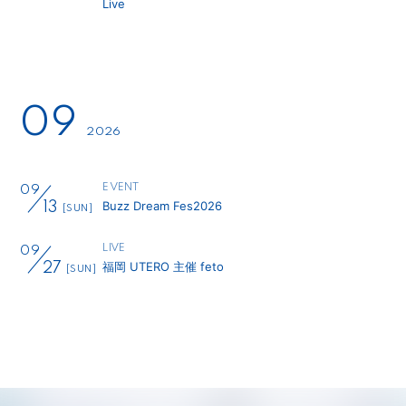
Live
09
2026
EVENT
09
Buzz Dream Fes2026
13
[SUN]
LIVE
09
福岡 UTERO 主催 feto
27
[SUN]