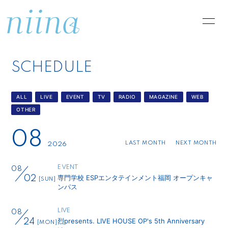
HOME
INFORMATION
SCHEDULE
SCHEDULE
PROFILE
DISCOGRAPHY
VIDEO
ALL
LIVE
EVENT
TV
RADIO
MAGAZINE
WEB
OTHER
08
LAST MONTH
NEXT MONTH
2026
EVENT
08
専門学校 ESPエンタテインメント福岡 オープンキャ
02
[SUN]
ンパス
LIVE
08
烈presents. LIVE HOUSE OP's 5th Anniversary
24
[MON]