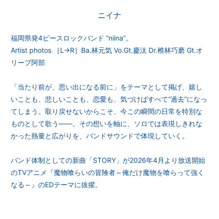
ニイナ
福岡県発4ピースロックバンド ”niina”。
Artist photos ［L→R］Ba.林元気 Vo.Gt.慶汰 Dr.椎林巧磨 Gt.オ
リーブ阿部
「当たり前が、思い出になる前に」をテーマとして掲げ、嬉し
いことも、悲しいことも、恋愛も、気づけばすべて“過去”になっ
てしまう。取り戻せないからこそ、今この瞬間の日常を特別な
ものとして歌う――。その想いを軸に、ソロでは表現しきれな
かった熱量と広がりを、バンドサウンドで体現していく。
バンド体制としての新曲「STORY」が2026年4月より放送開始
のTVアニメ『魔物喰らいの冒険者～俺だけ魔物を喰らって強く
なる～』のEDテーマに抜擢。